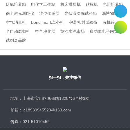
厌氧培养箱
电化学工作站
机床排屑机
贴标机
光照培养箱
徕卡激光测距仪
油位传感器
光伏湿冷冻试验箱
淄博物流
空气消毒机
Benchmark离心机
包装密封试验仪
有机锌
全自动磨抛机
空气净化器
黄沙水泥市场
多功能电子内窥镜
试剂盒品牌
扫一扫，关注微信
地址：上海市宝山区逸仙路1328号6号楼3楼
邮箱：jc18939945529@163.com
传真：021-51010459