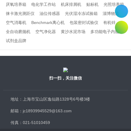
厌氧培养箱
电化学工作站
机床排屑机
贴标机
光照培养箱
徕卡激光测距仪
油位传感器
光伏湿冷冻试验箱
淄博物流
空气消毒机
Benchmark离心机
包装密封试验仪
有机锌
全自动磨抛机
空气净化器
黄沙水泥市场
多功能电子内窥镜
试剂盒品牌
扫一扫，关注微信
地址：上海市宝山区逸仙路1328号6号楼3楼
邮箱：jc18939945529@163.com
传真：021-51010459