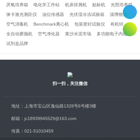
厌氧培养箱
电化学工作站
机床排屑机
贴标机
光照培养箱
徕卡激光测距仪
油位传感器
光伏湿冷冻试验箱
淄博物流
空气消毒机
Benchmark离心机
包装密封试验仪
有机锌
全自动磨抛机
空气净化器
黄沙水泥市场
多功能电子内窥镜
试剂盒品牌
扫一扫，关注微信
地址：上海市宝山区逸仙路1328号6号楼3楼
邮箱：jc18939945529@163.com
传真：021-51010459