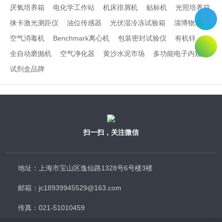
厌氧培养箱
电化学工作站
机床排屑机
贴标机
光照培养箱
徕卡激光测距仪
油位传感器
光伏湿冷冻试验箱
淄博物流
空气消毒机
Benchmark离心机
包装密封试验仪
有机锌
全自动磨抛机
空气净化器
黄沙水泥市场
多功能电子内窥镜
试剂盒品牌
扫一扫，关注微信
地址：上海市宝山区逸仙路1328号6号楼3楼
邮箱：jc18939945529@163.com
传真：021-51010459