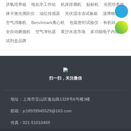
厌氧培养箱
电化学工作站
机床排屑机
贴标机
光照培养箱
徕卡激光测距仪
油位传感器
光伏湿冷冻试验箱
淄博物流
空气消毒机
Benchmark离心机
包装密封试验仪
有机锌
全自动磨抛机
空气净化器
黄沙水泥市场
多功能电子内窥镜
试剂盒品牌
扫一扫，关注微信
地址：上海市宝山区逸仙路1328号6号楼3楼
邮箱：jc18939945529@163.com
传真：021-51010459