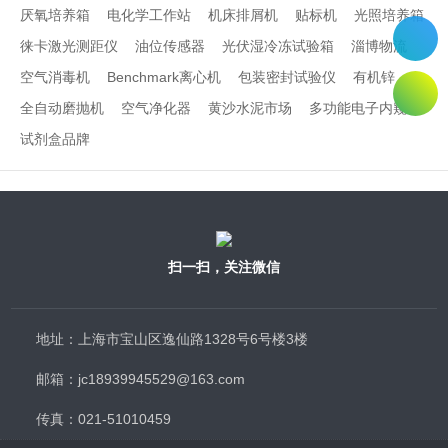
厌氧培养箱
电化学工作站
机床排屑机
贴标机
光照培养箱
徕卡激光测距仪
油位传感器
光伏湿冷冻试验箱
淄博物流
空气消毒机
Benchmark离心机
包装密封试验仪
有机锌
全自动磨抛机
空气净化器
黄沙水泥市场
多功能电子内窥镜
试剂盒品牌
扫一扫，关注微信
地址：上海市宝山区逸仙路1328号6号楼3楼
邮箱：jc18939945529@163.com
传真：021-51010459