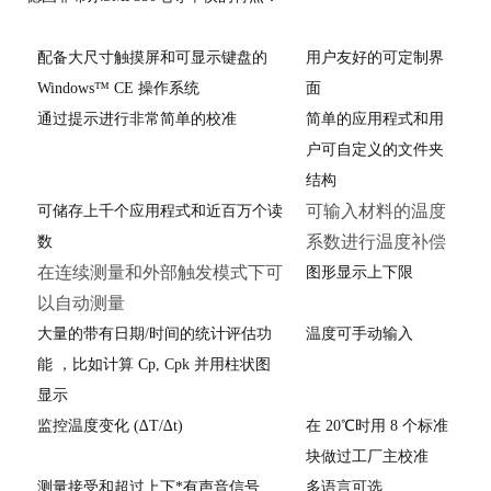
配备大尺寸触摸屏和可显示键盘的
用户友好的可定制界
Windows™ CE 操作系统
面
通过提示进行非常简单的校准
简单的应用程式和用
户可自定义的文件夹
结构
可输入材料的温度
可储存上千个应用程式和近百万个读
系数进行温度补偿
数
在连续测量和外部触发模式下可
图形显示上下限
以自动测量
大量的带有日期
/
时间的统计评估功
温度可手动输入
能 ，比如计算
C
p
, C
pk
并用柱状图
显示
监控温度变化
(∆T/∆t)
在
20
℃
时用
8
个标准
块做过工厂主校准
测量接受和超过上下*有声音信号
多语言可选