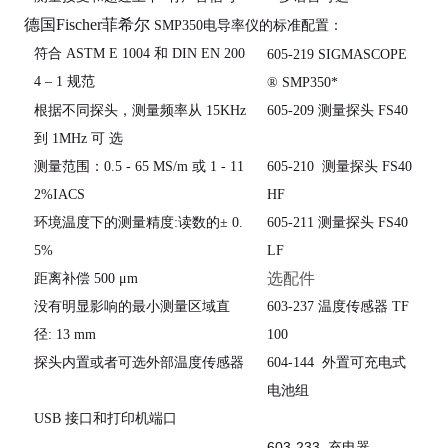
德国Fischer菲希尔
SMP350电导率仪的标准配置：
符合 ASTM E 1004
和
DIN EN 200
605-219
SIGMASCOPE
4 – 1 规范
® SMP350*
根据不同探头，测量频率从 15KHz
605-209
测量探头
FS40
到
1MHz 可 选
测量范围：0.5 - 65 MS/m
或 1 - 11
605-210
测量探头
FS40
2%IACS
HF
环境温度下的测量精度:
读数的± 0.
605-211
测量探头
FS40
5%
LF
选配件
距离补偿 500 μm
没有明显影响的最小测量区域直
603-237 温度传感器 TF
径: 13 mm
100
探头内置或者可选外部温度传感器
604-144
外置可充电式
电池组
USB 接口和打印机端口
603-233 充电器