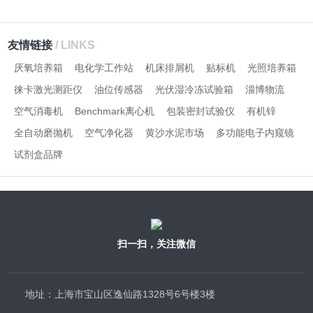
友情链接
/ LINKS
厌氧培养箱
电化学工作站
机床排屑机
贴标机
光照培养箱
徕卡激光测距仪
油位传感器
光伏湿冷冻试验箱
淄博物流
空气消毒机
Benchmark离心机
包装密封试验仪
有机锌
全自动磨抛机
空气净化器
黄沙水泥市场
多功能电子内窥镜
试剂盒品牌
扫一扫，关注微信
地址：上海市宝山区逸仙路1328号6号楼3楼