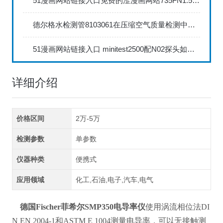
51漫画网站链接入口免费的涩漫画网站735FN1.5正确的校准步骤
德尔格水检测管8103061在压缩空气质量检测中的应用
51漫画网站链接入口 minitest2500配N02探头如何两点校准？
详细介绍
价格区间
2万-5万
检测参数
单参数
仪器种类
便携式
应用领域
化工,石油,电子,汽车,电气
德国Fischer菲希尔SMP350电导率仪
使用涡流相位法DI
N EN 2004-1和ASTM E 1004测量电导率，可以无接触测