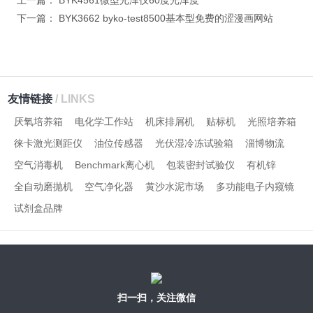
上一篇：
BYK4561微型光泽仪60度光泽度
下一篇：
BYK3662 byko-test8500基本型免费的涩漫画网站
友情链接
/ LINKS
厌氧培养箱
电化学工作站
机床排屑机
贴标机
光照培养箱
徕卡激光测距仪
油位传感器
光伏湿冷冻试验箱
淄博物流
空气消毒机
Benchmark离心机
包装密封试验仪
有机锌
全自动磨抛机
空气净化器
黄沙水泥市场
多功能电子内窥镜
试剂盒品牌
扫一扫，关注微信