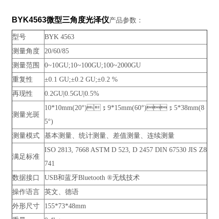
BYK4563微型三角度光泽仪
产品参数：
型号
BYK 4563
测量角度
20/60/85
测量范围
0~10GU;10~100GU;100~2000GU
重复性
±0.1 GU;±0.2 GU;±0.2 %
再现性
0.2GU|0.5GU|0.5%
10*10mm(20°)；9*15mm(60°)；5*38mm(8
测量光斑
5°)
测量模式
基本测量、统计测量、差值测量、连续测量
ISO 2813, 7668 ASTM D 523, D 2457 DIN 67530 JIS Z8
满足标准
741
数据接口
USB和蓝牙Bluetooth ®无线技术
操作语言
英文、德语
外形尺寸
155*73*48mm