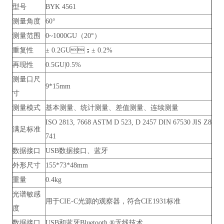
型号
BYK 4561
测量角度
60°
测量范围
0~1000GU（20°）
重复性
± 0.2GU；± 0.2%
再现性
0.5GU|0.5%
测量口尺
9*15mm
寸
测量模式
基本测量、统计测量、差值测量、连续测量
ISO 2813, 7668 ASTM D 523, D 2457 DIN 67530 JIS Z8
满足标准
741
数据接口
USB数据接口、蓝牙
外形尺寸
155*73*48mm
重量
0.4kg
光谱敏感
用于CIE-C光源的观察器，符合CIE1931标准
度
数据接口
USB和蓝牙Bluetooth ®无线技术