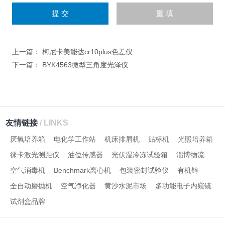
输
入
计算结果（填写阿拉伯数
字），如：三加四=7
上一篇：
柯尼卡美能达cr10plus色差仪
下一篇：
BYK4563微型三角度光泽仪
友情链接
/ LINKS
厌氧培养箱
电化学工作站
机床排屑机
贴标机
光照培养箱
徕卡激光测距仪
油位传感器
光伏湿冷冻试验箱
淄博物流
空气消毒机
Benchmark离心机
包装密封试验仪
有机锌
全自动磨抛机
空气净化器
黄沙水泥市场
多功能电子内窥镜
试剂盒品牌