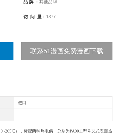
品 牌 ：
其他品牌
访 问 量：
1377
联系51漫画免费漫画下载
进口
265℃），标配两种热电偶，分别为PA0011型号夹式表面热