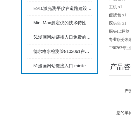
主机 x1
E910激光测平仪在道路建设中的关键作用
便携包 x1
Mini-Max测定仪的技术特性与典型应用场景深度解读
探头夹 x1
探头ID标签 
51漫画网站链接入口免费的涩漫画网站735FN1.5正确的校准步骤
专业版分析
TB0263专
德尔格水检测管8103061在压缩空气质量检测中的应用
产品咨
51漫画网站链接入口 minitest2500配N02探头如何两点校准？
产品
您的单位