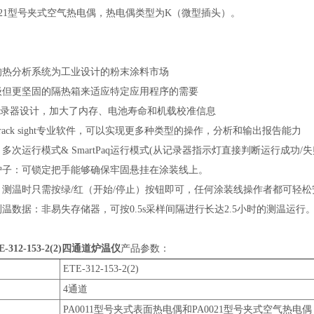
21型号夹式空气热电偶，热电偶类型为K（微型插头）。
用的热分析系统为工业设计的粉末涂料市场
量级但更坚固的隔热箱来适应特定应用程序的需要
3记录器设计，加大了内存、电池寿命和机载校准信息
yTrack sight专业软件，可以实现更多种类型的操作，分析和输出报告能力
：多次运行模式& SmartPaq运行模式(从记录器指示灯直接判断运行成功/失
子：可锁定把手能够确保牢固悬挂在涂装线上。
：测温时只需按绿/红（开始/停止）按钮即可，任何涂装线操作者都可轻松安全
温数据：非易失存储器，可按0.5s采样间隔进行长达2.5小时的测温运行
TE-312-153-2(2)四通道炉温仪
产品参数：
ETE-312-153-2(2)
4通道
PA0011型号夹式表面热电偶和PA0021型号夹式空气热电偶