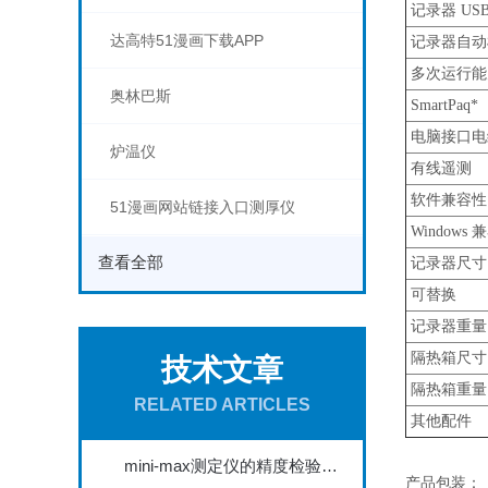
记录器 US
达高特51漫画下载APP
记录器自动
多次运行能
奥林巴斯
SmartPaq*
电脑接口电
炉温仪
有线遥测
软件兼容性
51漫画网站链接入口测厚仪
Windows 
查看全部
记录器尺寸
可替换
记录器重量
隔热箱尺寸
技术文章
隔热箱重量
RELATED ARTICLES
其他配件
mini-max测定仪的精度检验与校准方法探讨
产品包装：