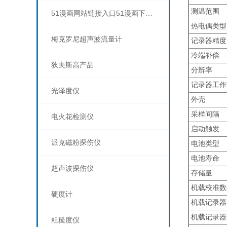
测温范围
51漫画网站链接入口51漫画下载APP
热电偶类型
梅克罗尼超声波流量计
记录器精度
冷端补偿
狄夫斯高产品
分辨率
记录器工作
光泽度仪
外壳
采样间隔
电火花检测仪
启动触发
派克磁粉探伤仪
电池类型
电池寿命
超声波探伤仪
存储量
机载校准数
硬度计
机载记录器 
机载记录器
粗糙度仪