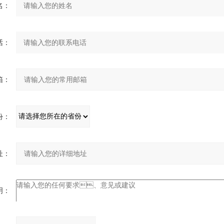
：
：
：
：
：
：