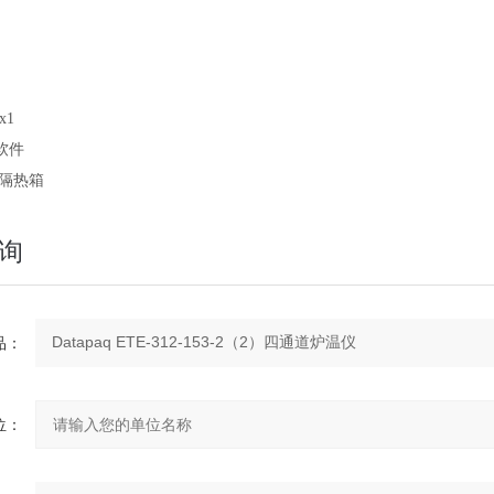
x1
软件
业隔热箱
询
：
：