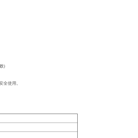
败)
使用。
。