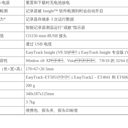
B 电源
重置和下载时无电池放电
检测
记录器被 Insight™ 软件检测到时会自动开启
力*
记录器存储多 3 次运行数据
智能记录器测温运行“成败”指示器
缆
CI1150 mini-BUSB 接头
通过 USB 电缆
EasyTrack Insight (V8.50)；EasyTrack Insight 专业版 (V
兼容性
Window s® XP、Vista、7/8/10 的 32/64
（长×宽×高）
170×67×20.5mm
EasyTrack–ET5051；EasyTrack2 – ET4041 和 ET606
200 g
340x187x125mm
3.7kg
便携包、探头夹、探头ID标签