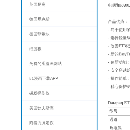
英国易高
电偶和PA00
德国尼克斯
产品优势：
- 易于使
德国菲希尔
- 选择轻
- 改善ET
细度板
- 新的Eas
- 创新功能
免费的涩漫画网站
- 安全穿越炉
51漫画下载APP
- 操作简单
- 精心保护测
磁粉探伤仪
Datapaq E
美国狄夫斯高
型号
通道
附着力测定仪
热电偶