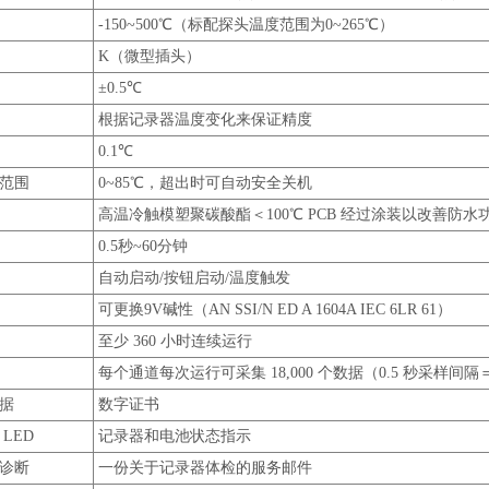
-150~500℃（标配探头温度范围为0~265℃）
K（微型插头）
±0.5℃
根据记录器温度变化来保证精度
0.1℃
范围
0~85℃，超出时可自动安全关机
高温冷触模塑聚碳酸酯＜100℃ PCB 经过涂装以改善防水
0.5秒~60分钟
自动启动/按钮启动/温度触发
可更换9V碱性（AN SSI/N ED A 1604A IEC 6LR 61）
至少 360 小时连续运行
每个通道每次运行可采集 18,000 个数据（0.5 秒采样间隔＝
据
数字证书
LED
记录器和电池状态指示
诊断
一份关于记录器体检的服务邮件