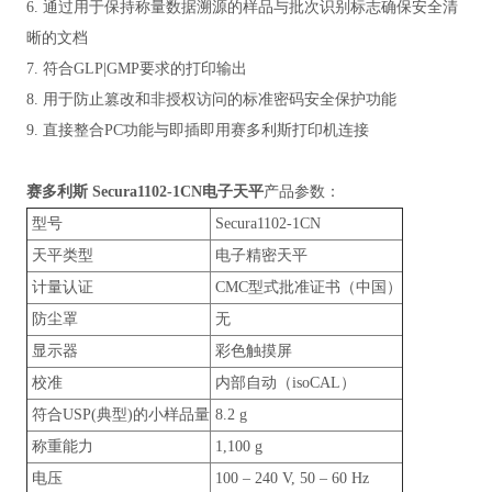
6. 通过用于保持称量数据溯源的样品与批次识别标志确保安全清
晰的文档
7. 符合GLP|GMP要求的打印输出
8. 用于防止篡改和非授权访问的标准密码安全保护功能
9. 直接整合PC功能与即插即用赛多利斯打印机连接
赛多利斯 Secura1102-1CN电子天平
产品参数：
型号
Secura1102-1CN
天平类型
电子精密天平
计量认证
CMC型式批准证书（中国）
防尘罩
无
显示器
彩色触摸屏
校准
内部自动（isoCAL）
符合USP(典型)的小样品量
8.2 g
称重能力
1,100 g
电压
100 – 240 V, 50 – 60 Hz