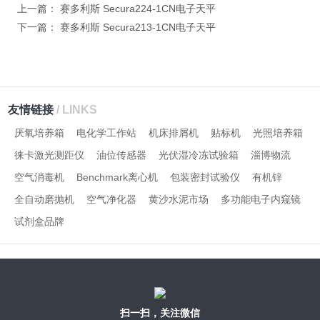
上一篇：
赛多利斯 Secura224-1CN电子天平
下一篇：
赛多利斯 Secura213-1CN电子天平
友情链接
/ LINKS
厌氧培养箱
电化学工作站
机床排屑机
贴标机
光照培养箱
徕卡激光测距仪
油位传感器
光伏湿冷冻试验箱
淄博物流
空气消毒机
Benchmark离心机
包装密封试验仪
有机锌
全自动磨抛机
空气净化器
黄沙水泥市场
多功能电子内窥镜
试剂盒品牌
扫一扫，关注微信