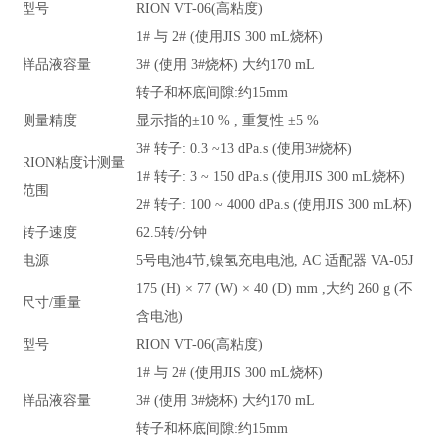
型号
RION VT-06(高粘度)
1# 与
2# (
使用
JIS 300 mL
烧杯
)
样品液容量
3# (使用
3#
烧杯
)
大约
170 mL
转子和杯底间隙
:
约
15mm
测量精度
显示指的±
10 % ,
重复性 ±
5 %
3# 转子
: 0.3 ~13 dPa.s (
使用
3#
烧杯
)
RION粘度计测量
1# 转子
: 3 ~ 150 dPa.s (
使用
JIS 300 mL
烧杯
)
范围
2# 转子
: 100 ~ 4000 dPa.s (
使用
JIS 300 mL
杯
)
转子速度
62.5转
/
分钟
电源
5号电池
4
节
,
镍氢充电电池
, AC
适配器
VA-05J
175 (H) ×
77 (W)
×
40 (D) mm ,
大约
260 g (
不
尺寸
/
重量
含电池
)
型号
RION VT-06(高粘度)
1# 与
2# (
使用
JIS 300 mL
烧杯
)
样品液容量
3# (使用
3#
烧杯
)
大约
170 mL
转子和杯底间隙
:
约
15mm