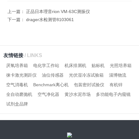
字），如：三加四=7
上一篇：
正品日本理音rion VM-63C测振仪
下一篇：
drager水检测管8103061
友情链接
/ LINKS
厌氧培养箱
电化学工作站
机床排屑机
贴标机
光照培养箱
徕卡激光测距仪
油位传感器
光伏湿冷冻试验箱
淄博物流
空气消毒机
Benchmark离心机
包装密封试验仪
有机锌
全自动磨抛机
空气净化器
黄沙水泥市场
多功能电子内窥镜
试剂盒品牌