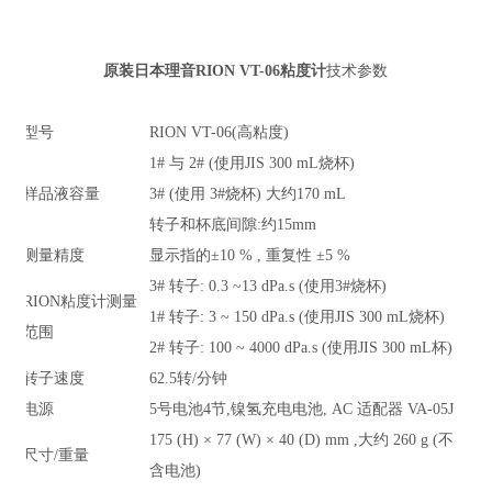
原装日本理音RION VT-06粘度计
技术参数
型号
RION VT-06(高粘度)
1# 与
2# (
使用
JIS 300 mL
烧杯
)
样品液容量
3# (使用
3#
烧杯
)
大约
170 mL
转子和杯底间隙
:
约
15mm
测量精度
显示指的±
10 % ,
重复性 ±
5 %
3# 转子
: 0.3 ~13 dPa.s (
使用
3#
烧杯
)
RION粘度计测量
1# 转子
: 3 ~ 150 dPa.s (
使用
JIS 300 mL
烧杯
)
范围
2# 转子
: 100 ~ 4000 dPa.s (
使用
JIS 300 mL
杯
)
转子速度
62.5转
/
分钟
电源
5号电池
4
节
,
镍氢充电电池
, AC
适配器
VA-05J
175 (H) ×
77 (W)
×
40 (D) mm ,
大约
260 g (
不
尺寸
/
重量
含电池
)