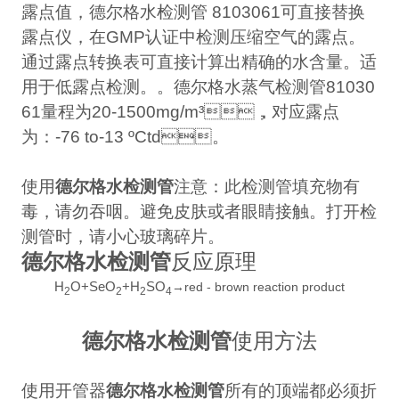
露点值，德尔格水检测管
8103061
可直接替换
露点仪，在
GMP
认证中检测压缩空气的露点。
通过露点转换表可直接计算出精确的水含量。适
用于低露点检测。。德尔格水蒸气检测管
81030
61
量程为
20-1500mg/m³
，对应露点
为：
-76 to-13 ºCtd
。
使用
德尔格水检测管
注意：此检测管填充物有
毒，请勿吞咽。避免皮肤或者眼睛接触。打开检
测管时，请小心玻璃碎片。
德尔格水检测管
反应原理
H
O+SeO
+H
SO
→red - brown reaction product
2
2
2
4
德尔格水检测管
使用方法
使用开管器
德尔格水检测管
所有的顶端都必须折