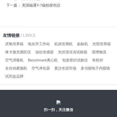
下一篇：
美国磁通Y-7磁粉探伤仪
友情链接
/ LINKS
厌氧培养箱
电化学工作站
机床排屑机
贴标机
光照培养箱
徕卡激光测距仪
油位传感器
光伏湿冷冻试验箱
淄博物流
空气消毒机
Benchmark离心机
包装密封试验仪
有机锌
全自动磨抛机
空气净化器
黄沙水泥市场
多功能电子内窥镜
试剂盒品牌
扫一扫，关注微信