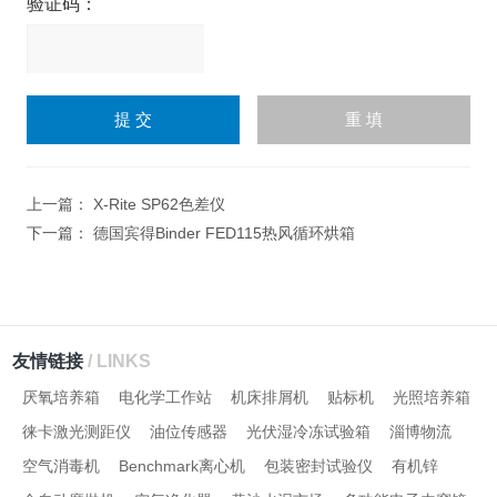
验证码：
请
输
入
计算结果（填写阿拉伯数
字），如：三加四=7
上一篇：
X-Rite SP62色差仪
下一篇：
德国宾得Binder FED115热风循环烘箱
友情链接
/ LINKS
厌氧培养箱
电化学工作站
机床排屑机
贴标机
光照培养箱
徕卡激光测距仪
油位传感器
光伏湿冷冻试验箱
淄博物流
空气消毒机
Benchmark离心机
包装密封试验仪
有机锌