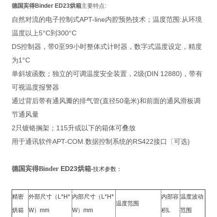
德国宾得Binder ED23烘箱
主要特点:
自然对流的电子控制式APT-line内腔预热技术；温度范围:从环境
温度以上5°C到300°C
DS控制器，带0至99小时整体式计时器，数字式温度设定，精度
为1°C
单斜坡函数；独立的可调温度安全装置，2级(DIN 12880)，带有
可视温度报警器
通过背后带有通风瓣的排气管(直径50毫米)和前面的通风滑板调
节通风量
2只镀铬搁架；115升或以下的箱体可叠放
用于通讯软件APT-COM.数据控制系统的RS422接口〔可选)
德国宾得
ED23烘箱
Binder
-
技术参数：
精密
外部尺寸（L*H*
内部尺寸（L*H*
内部容
温度波动
温度范围
烘箱
W）mm
W）mm
积L
范围