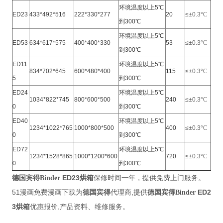
环境温度以上5℃
ED23
433*492*516
222*330*277
20
≤±0.3
°C
到300℃
环境温度以上5℃
ED53
634*617*575
400*400*330
53
≤±0.3
°C
到300℃
ED11
环境温度以上5℃
834*702*645
600*480*400
115
≤±0.3
°C
5
到300℃
ED24
环境温度以上5℃
1034*822*745
800*600*500
240
≤±0.3
°C
0
到300℃
ED40
环境温度以上5℃
1234*1022*765
1000*800*500
400
≤±0.3
°C
0
到300℃
ED72
环境温度以上5℃
1234*1528*865
1000*1200*600
720
≤±0.3
°C
0
到300℃
德国宾得
ED23烘箱
保修时间一年，提供免费上门服务。
Binder
51漫画免费漫画下载为
德国宾得
代理商,提供
德国宾得
ED2
Binder
3烘箱
优惠报价,产品资料、维修服务。