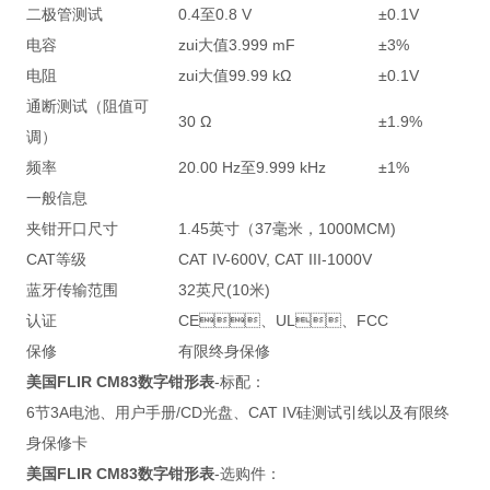
二极管测试
0.4至0.8 V
±0.1V
电容
zui大值3.999 mF
±3%
电阻
zui大值99.99 kΩ
±0.1V
通断测试（阻值可
30 Ω
±1.9%
调）
频率
20.00 Hz至9.999 kHz
±1%
一般信息
夹钳开口尺寸
1.45英寸（37毫米，1000MCM)
CAT等级
CAT IV-600V, CAT III-1000V
蓝牙传输范围
32英尺(10米)
认证
CE、UL、FCC
保修
有限终身保修
美国
FLIR CM83数字钳形表
-标配：
6节3A电池、用户手册/CD光盘、CAT IV硅测试引线以及有限终
身保修卡
美国
FLIR CM83数字钳形表
-选购件：