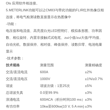
Ols 应用软件相连接。
5.METERLINK功能可以让CM83与带此功能的FLIR红外热像仪相
连接，将电气检测读数直接显示在热图像中
-功能：
电压值和电流值、高亮度白光LED照明灯、模拟条形图、功率因
数、相位旋转、内置非接触式试电笔、zui小值/zui大值/平均值、
自动光机、数据保持、相对值、峰值保持、读数归零、电池电量
显示
-技术参数：
技术规格
测量范围
测量精确度
交流/直流电流
600A
±2%
交流/直流电压
1000V
±1%/±0.7%
谐波
谐波次级：1至25次
±5%
总谐波失真
0.0至99.9%
±3%
浪涌电流
600ACA（积分时间100 ms）
±3%
有功功率
10kw至600kw(10 V, 5 A min)
±3%