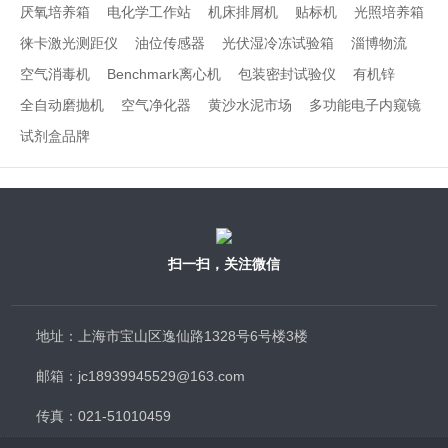
厌氧培养箱
电化学工作站
机床排屑机
贴标机
光照培养箱
徕卡激光测距仪
油位传感器
光伏湿冷冻试验箱
淄博物流
空气消毒机
Benchmark离心机
包装密封试验仪
有机锌
全自动磨抛机
空气净化器
黄沙水泥市场
多功能电子内窥镜
试剂盒品牌
扫一扫，关注微信
地址：上海市宝山区逸仙路1328号6号楼3楼
邮箱：jc18939945529@163.com
传真：021-51010459