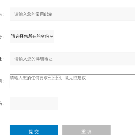
：
：
：
：
：
请
输
入
计算结果（填写阿拉伯数