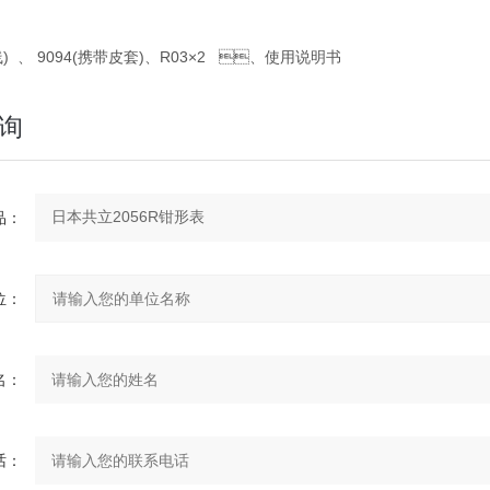
) 、 9094(携带皮套)、R03×2 、使用说明书
询
：
：
：
：