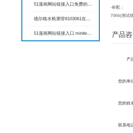
51漫画网站链接入口免费的涩漫画网站735FN1.5正确的校准步骤
-标配：
7066(测试线
德尔格水检测管8103061在压缩空气质量检测中的应用
51漫画网站链接入口 minitest2500配N02探头如何两点校准？
产品咨
产品
您的单位
您的姓名
联系电话