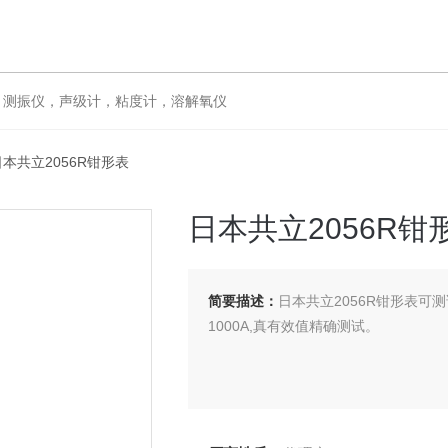
仪，声级计，粘度计，溶解氧仪
日本共立2056R钳形表
日本共立2056R钳
简要描述：
日本共立2056R钳形表可测
1000A,真有效值精确测试。