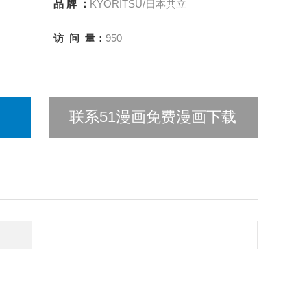
品 牌 ：
KYORITSU/日本共立
访 问 量：
950
联系51漫画免费漫画下载