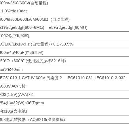
600m/6/60/600V(自动量程)
±1.0%rdg±3dgt
600/6k/60k/600k/6M/60MΏ (自动量程)
±1%rdg±5dgt(600~6MΏ) ±5%rdg±8dgt(60MΏ)
100Ώ以下时蜂鸣
10/100/1k/10kHz (自动量程) / 0.1~99.9%
400n/4
µ
/40
µ
F(自动量程)
-50
~+300
(使用温度探棒8216时)
℃
℃
zui大
Ø
40mm
IEC61010-1 CAT IV 600V 污染度 2 IEC61010-031 IEC61010-2-032 
6880V AC/ 5秒
R03(1.5V)(AAA)×2
254(L)×82(W)×36(D)mm
约310g(含电池)
808电流转换器（AC)8216(温度探棒)