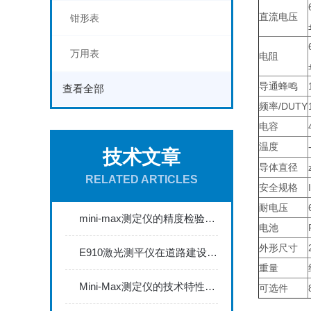
直流电压
钳形表
万用表
电阻
导通蜂鸣
查看全部
频率/DUTY
电容
温度
技术文章
导体直径
RELATED ARTICLES
安全规格
耐电压
mini-max测定仪的精度检验与校准方法探讨
电池
外形尺寸
E910激光测平仪在道路建设中的关键作用
重量
Mini-Max测定仪的技术特性与典型应用场景深度解读
可选件