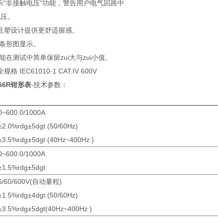
示“非接触电压”功能，警告用户电气回路中
。
塑设计提供更舒适握感。
条形图显示。
功能在测试中简单保留zui大与zui小值。
 IEC61010-1 CAT.IV 600V
56R钳形表
-技术参数：
0~600.0/1000A
±2.0%rdg±5dgt (50/60Hz)
±3.5%rdg±5dgt (40Hz~400Hz )
0~600.0/1000A
±1.5%rdg±5dgt
6/60/600V(自动量程)
±1.5%rdg±4dgt (50/60Hz)
±3.5%rdg±5dgt(40Hz~400Hz )