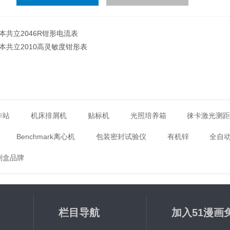
字），如：三加四=7
本共立2046R钳形电流表
本共立2010高灵敏度钳形表
作站
机床排屑机
贴标机
光照培养箱
徕卡激光测
Benchmark离心机
包装密封试验仪
有机锌
全自
剂盒品牌
栏目导航
加入51漫画
画下载