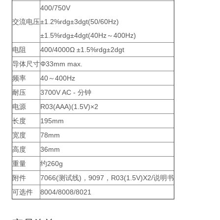
400/750V
交流电压
±1.2%rdg±3dgt(50/60Hz)
±1.5%rdg±4dgt(40Hz～400Hz)
电阻
400/4000Ω ±1.5%rdg±2dgt
导体尺寸
Φ33mm max.
频率
40～400Hz
耐压
3700V AC - 分钟
电源
R03(AAA)(1.5V)×2
长度
195mm
宽度
78mm
高度
36mm
重量
约260g
附件
7066(测试线)，9097，R03(1.5V)X2/说明书
可选件
8004/8008/8021