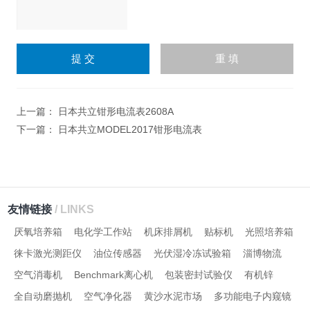
请
输
入
计算结果（填写阿拉伯数
字），如：三加四=7
上一篇：
日本共立钳形电流表2608A
下一篇：
日本共立MODEL2017钳形电流表
友情链接
/ LINKS
厌氧培养箱
电化学工作站
机床排屑机
贴标机
光照培养箱
徕卡激光测距仪
油位传感器
光伏湿冷冻试验箱
淄博物流
空气消毒机
Benchmark离心机
包装密封试验仪
有机锌
全自动磨抛机
空气净化器
黄沙水泥市场
多功能电子内窥镜