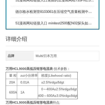
51漫画网站链接入口免费的涩漫画网站735FN1.5正确的校准步骤
德尔格水检测管8103061在压缩空气质量检测中的应用
51漫画网站链接入口 minitest2500配N02探头如何两点校准？
详细介绍
品牌
Multi/日本万用
万用HCL9000高低压钳形电流表
-技术参数：
量 程
zui小分辨率
精度(Likehood ratio)
20A
0.01A
±2.5%rdg±8dgt
0～400A±2.5%rdg±8dgt
600A
1A
400～600A±3.0%rdg±8dgt
万用HCL9000高低压钳形电流表
特点: