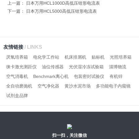
上一篇：
日本万用HCL1000D高低压钳形电流表
下一篇：
日本万用HCL5000高低压钳形电流表
友情链接
/ LINKS
厌氧培养箱
电化学工作站
机床排屑机
贴标机
光照培养箱
徕卡激光测距仪
油位传感器
光伏湿冷冻试验箱
淄博物流
空气消毒机
Benchmark离心机
包装密封试验仪
有机锌
全自动磨抛机
空气净化器
黄沙水泥市场
多功能电子内窥镜
试剂盒品牌
扫一扫，关注微信