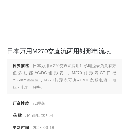
日本万用M270交直流两用钳形电流表
简要描述：
日本万用M270交直流两用钳形电流表为真有效
值多功能AC/DC钳形表，M270钳形表CT口径
φ55mm，M270钳形表可测AC/DC负载电流・电
压・电阻・频率。
厂商性质：
代理商
品 牌 ：
Multi/日本万用
更新时间：
2024-03-18