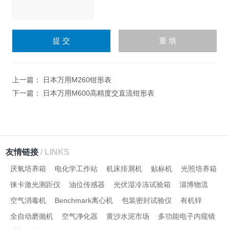
请
输
入
计算结果（填写阿拉伯数
字），如：三加四=7
上一篇：
日本万用M260钳形表
下一篇：
日本万用M600高精度交直流钳形表
友情链接
/ LINKS
厌氧培养箱
电化学工作站
机床排屑机
贴标机
光照培养箱
徕卡激光测距仪
油位传感器
光伏湿冷冻试验箱
淄博物流
空气消毒机
Benchmark离心机
包装密封试验仪
有机锌
全自动磨抛机
空气净化器
黄沙水泥市场
多功能电子内窥镜