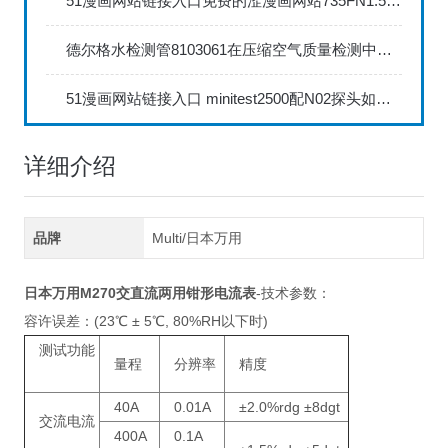
51漫画网站链接入口免费的涩漫画网站735FN1.5正确的校准步骤
德尔格水检测管8103061在压缩空气质量检测中的应用
51漫画网站链接入口 minitest2500配N02探头如何两点校准？
详细介绍
品牌
Multi/日本万用
日本万用
M270交直流两用钳形电流表
-技术参数：
容许误差：(23℃ ± 5℃, 80%RH以下时)
测试功能
量程
分辨率
精度
40A
0.01A
±2.0%rdg ±8dgt
交流电流
400A
0.1A