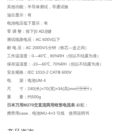
其他功能：半导体测试，导通试验
溢出显示：有
电池电压低下显示：有
零 调 整：按下[0 ADJ]键
测试线路电压：AC 600V以下
耐 电 压：AC 2000V/1分钟（铁芯—盒之间）
工作温湿度：0—40℃ , 80%RH（但以不结露为准）
保存温湿度：-10—60℃, 70%RH（但以不结露为准）
安全规格：IEC 1010-2 CATⅢ 600Ⅴ
电 源：电池UM-4
尺 寸：240(长)×70(宽)×34(高)mm；
重 量：约500g
日本万用
M270交直流两用钳形电流表
-标配：
携带用case．电池MU-4×3 引线 使用说明书