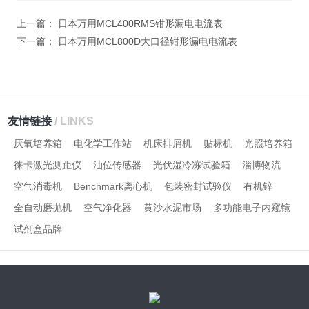
字），如：三加四=7
上一篇：
日本万用MCL400RMS钳形漏电电流表
下一篇：
日本万用MCL800D大口径钳形漏电电流表
友情链接
/ LINKS
厌氧培养箱
电化学工作站
机床排屑机
贴标机
光照培养箱
徕卡激光测距仪
油位传感器
光伏湿冷冻试验箱
淄博物流
空气消毒机
Benchmark离心机
包装密封试验仪
有机锌
全自动磨抛机
空气净化器
黄沙水泥市场
多功能电子内窥镜
试剂盒品牌