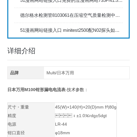
51漫画网站链接入口免费的涩漫画网站735FN1.5正确的校准步骤
德尔格水检测管8103061在压缩空气质量检测中的应用
51漫画网站链接入口 minitest2500配N02探头如何两点校准？
详细介绍
品牌
Multi/日本万用
日本万用M100钳形漏电电流表
-技术参数：
尺寸・重量
45(W)×140(H)×20(D)mm 约80g
精度
：±1.0％rdg±5dgt
电源
LR-44
钳口直径
φ18mm