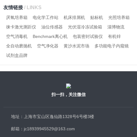
友情链接
/ LINKS
厌氧培养箱
电化学工作站
机床排屑机
贴标机
光照培养箱
徕卡激光测距仪
油位传感器
光伏湿冷冻试验箱
淄博物流
空气消毒机
Benchmark离心机
包装密封试验仪
有机锌
全自动磨抛机
空气净化器
黄沙水泥市场
多功能电子内窥镜
试剂盒品牌
扫一扫，关注微信
地址：上海市宝山区逸仙路1328号6号楼3楼
邮箱：jc18939945529@163.com