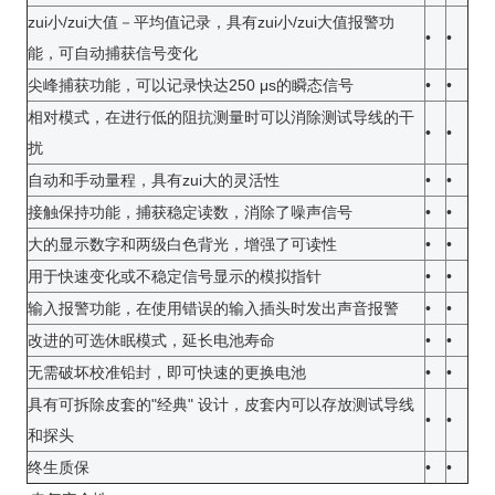
zui小/zui大值－平均值记录，具有zui小/zui大值报警功
•
•
能，可自动捕获信号变化
尖峰捕获功能，可以记录快达250 μs的瞬态信号
•
•
相对模式，在进行低的阻抗测量时可以消除测试导线的干
•
•
扰
自动和手动量程，具有zui大的灵活性
•
•
接触保持功能，捕获稳定读数，消除了噪声信号
•
•
大的显示数字和两级白色背光，增强了可读性
•
•
用于快速变化或不稳定信号显示的模拟指针
•
•
输入报警功能，在使用错误的输入插头时发出声音报警
•
•
改进的可选休眠模式，延长电池寿命
•
•
无需破坏校准铅封，即可快速的更换电池
•
•
具有可拆除皮套的"经典" 设计，皮套内可以存放测试导线
•
•
和探头
终生质保
•
•