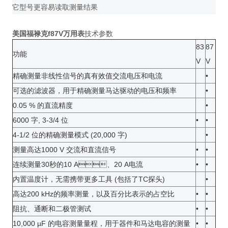
它型号更容易读取测量结果
美国福禄克f87V
万用表
技术参数
83
87
功能
V
V
精确测量非线性信号的真有效值交流电压和电流
•
可选的滤波器，用于精确测量马达驱动的电压和频率
•
0.05 % 的直流精度
•
6000 字, 3-3/4 位
•
•
4-1/2 位的精确测量模式 (20,000 字)
•
测量高达1000 V 交流和直流信号
•
•
连续测量30秒的10 A、20 A电流
•
•
内置温度计，无需携带更多工具 (包括了TC探头)
•
高达200 kHz的频率测量，以及百分比表示的占空比
•
•
阻抗、通断和二极管测试
•
•
10,000 µF 的电容测量量程，用于器件和马达电容的测量
•
•