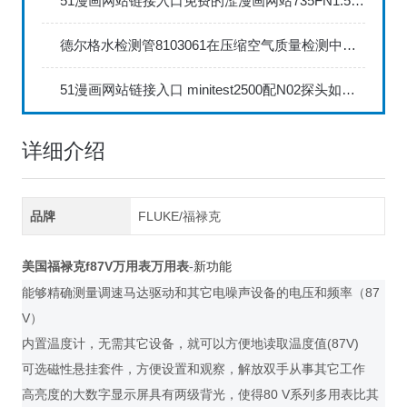
51漫画网站链接入口免费的涩漫画网站735FN1.5正确的校准步骤
德尔格水检测管8103061在压缩空气质量检测中的应用
51漫画网站链接入口 minitest2500配N02探头如何两点校准？
详细介绍
品牌
FLUKE/福禄克
美国福禄克
f87V
万用表
万用表
新功能
-
能够精确测量调速马达驱动和其它电噪声设备的电压和频率（87
V）
内置温度计，无需其它设备，就可以方便地读取温度值(87V)
可选磁性悬挂套件，方便设置和观察，解放双手从事其它工作
高亮度的大数字显示屏具有两级背光，使得80 V系列多用表比其