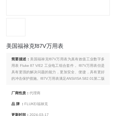
美国福禄克f87V万用表
简要描述：
美国福禄克f87V万用表为真有效值工业数字多
用表 Fluke 87 V/E2 工业电工组合套件， f87V万用表但是
具有更强的解决问题的能力，更加安全、便捷，具有更好
的冲击保护措施。f87V万用表满足ANSI/ISA S82.01第二版
和EN61010-1 CAT IV 600V/CAT III 1000V标准的要求。
可以承受8,000 V以上的电压脉冲，大大降低了浪涌和击穿
厂商性质：
代理商
的危险。
品 牌 ：
FLUKE/福禄克
更新时间：
2024-03-17