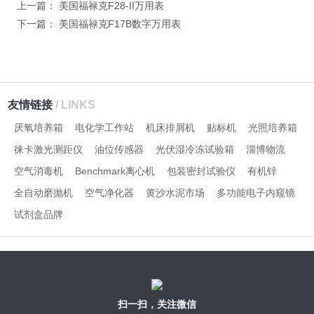
上一篇：
美国福禄克F28-II万用表
下一篇：
美国福禄克F17B数字万用表
友情链接
/ LINKS
厌氧培养箱
电化学工作站
机床排屑机
贴标机
光照培养箱
徕卡激光测距仪
油位传感器
光伏湿冷冻试验箱
淄博物流
空气消毒机
Benchmark离心机
包装密封试验仪
有机锌
全自动磨抛机
空气净化器
黄沙水泥市场
多功能电子内窥镜
试剂盒品牌
扫一扫，关注微信