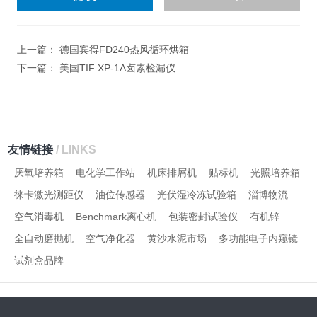
入
计算结果（填写阿拉伯数
字），如：三加四=7
上一篇：
德国宾得FD240热风循环烘箱
下一篇：
美国TIF XP-1A卤素检漏仪
友情链接
/ LINKS
厌氧培养箱
电化学工作站
机床排屑机
贴标机
光照培养箱
徕卡激光测距仪
油位传感器
光伏湿冷冻试验箱
淄博物流
空气消毒机
Benchmark离心机
包装密封试验仪
有机锌
全自动磨抛机
空气净化器
黄沙水泥市场
多功能电子内窥镜
试剂盒品牌