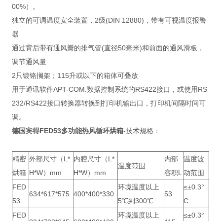
00%）。
独立的可调温度安全装置，2级(DIN 12880)，带有可视温度报警
器
通过背后带有通风瓣的排气管(直径50毫米)和前面的通风滑板，
调节通风量
2只镀铬搁架；115升或以下的箱体可叠放
用于通讯软件APT-COM.数据控制系统的RS422接口，或使用RS
232/RS422接口转换器转换到打印机输出口，打印机间隔时间可
调。
德国宾得FED53
多功能热风循环烘箱
-技术规格：
精密
外部尺寸（L*
内腔尺寸（L*
内部
温度波
温度范围
烘箱
H*W）mm
H*W）mm
容积L
动范围
FED
环境温度以上
≤±0.3°
634*617*575
400*400*330
53
53
5℃到300℃
C
FED
环境温度以上
≤±0.3°